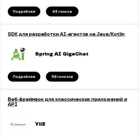
Подробнее
63 голосa
SDK для разработки AI-агентов на Java/Kotlin
Spring AI GigaChat
Подробнее
59 голосов
Веб-фреймвок для классических приложений и
API
Yii3