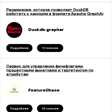
Расширение, которое позволяет DuckDB
работать с данными в формате Apache GraphAr
Duckdb-graphar
Подробнее
11 голосов
Сервис для управления фичефлагами,
процентными выкатками и таргетингом по
атрибутам
FeatureChaos
Подробнее
10 голосов