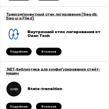
Трехкомпонентный стек логирования (Seq-db,
Seq-ui и File.d)
Внутренний стек логирования от
Ozon Tech
Подробнее
8 голосов
.NET-библиотека для конфигурирования стейт-
машин
State-transition
Подробнее
8 голосов