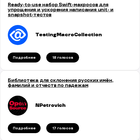
Ready-to-use набор Swift-макросов для
упрощения и ускорения написания unit- и
snapshot-тестов
TestingMacroCollection
Подробнее
18 голосов
Библиотека для склонения русских имён,
фамилий и отчеств по падежам
NPetrovich
Подробнее
17 голосов