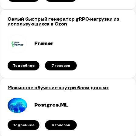
Самый быстрый генератор gRPC‑нагрузки из
использующихся в Ozon
Framer
Подробнее
7 голосов
Машинное обучение внутри базы данных
Postgres.ML
Подробнее
6 голосов