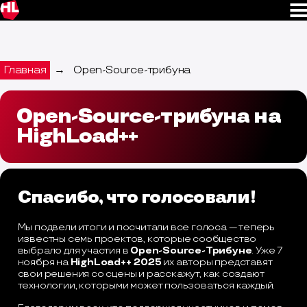
Главная
→
Open-Source-трибуна
Open-Source-трибуна на
HighLoad++
Спасибо, что голосовали!
Мы подвели итоги и посчитали все голоса — теперь
известны семь проектов, которые сообщество
выбрало для участия в
Open-Source-Трибуне
. Уже 7
ноября на
HighLoad++ 2025
их авторы представят
свои решения со сцены и расскажут, как создают
технологии, которыми может пользоваться каждый.