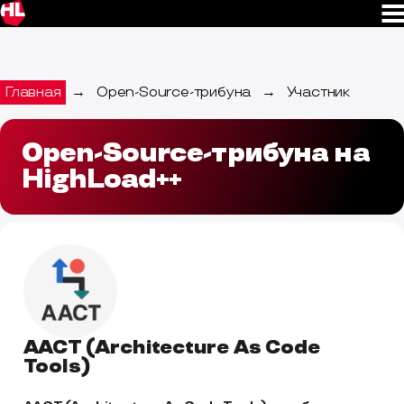
Главная
→
Open-Source-трибуна
→
Участник
Open-Source-трибуна на
HighLoad++
AACT (Architecture As Code
Tools)