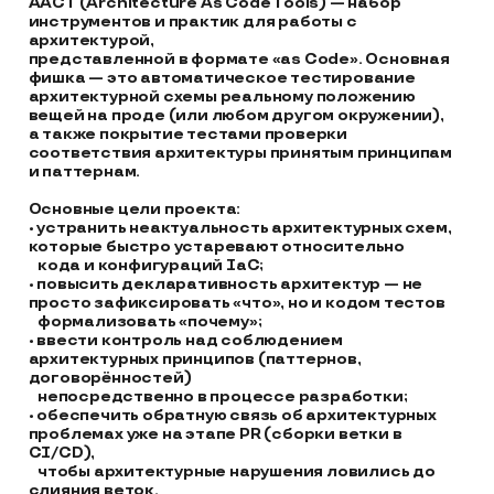
AACT (Architecture As Code Tools) — набор 
инструментов и практик для работы с 
архитектурой, 

представленной в формате «as Code». Основная 
фишка — это автоматическое тестирование 

архитектурной схемы реальному положению 
вещей на проде (или любом другом окружении), 

а также покрытие тестами проверки 
соответствия архитектуры принятым принципам 
и паттернам.

Основные цели проекта:

• устранить неактуальность архитектурных схем, 
которые быстро устаревают относительно 

   кода и конфигураций IaC;

• повысить декларативность архитектур — не 
просто зафиксировать «что», но и кодом тестов 

   формализовать «почему»;

• ввести контроль над соблюдением 
архитектурных принципов (паттернов, 
договорённостей) 

   непосредственно в процессе разработки;

• обеспечить обратную связь об архитектурных 
проблемах уже на этапе PR (сборки ветки в 
CI/CD), 

   чтобы архитектурные нарушения ловились до 
слияния веток.
