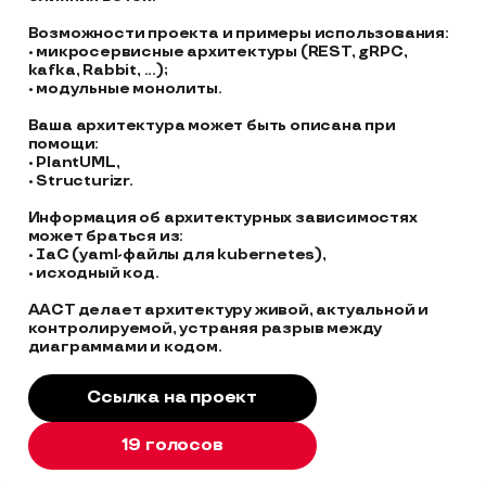
Возможности проекта и примеры использования:

• микросервисные архитектуры (REST, gRPC, 
kafka, Rabbit, ...);

• модульные монолиты.

Ваша архитектура может быть описана при 
помощи:

• PlantUML,

• Structurizr.

Информация об архитектурных зависимостях 
может браться из:

• IaC (yaml-файлы для kubernetes),

• исходный код.

AACT делает архитектуру живой, актуальной и 
контролируемой, устраняя разрыв между 

диаграммами и кодом.
Ссылка на проект
19 голосов