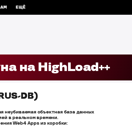
КАМ
ЕЩЁ
на на HighLoad++
CRUS-DB)
 неубиваемая объектная база данных 

й в реальном времени. 

ения Web4 Apps из коробки:
