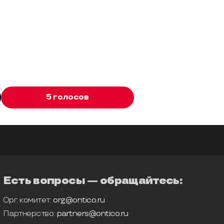
5 голосов
Есть вопросы — обращайтесь:
Орг. комитет:
org@ontico.ru
Партнерство:
partners@ontico.ru