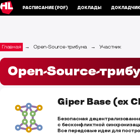
РАСПИСАНИЕ
(PDF)
ДОКЛАДЫ
ДОКЛАДЧИ
Главная
→
Open-Source-трибуна
→
Участник
Open-Source-трибу
Giper Base (ex 
Безопасная децентрализованная
с бесконфликтной синхронизацие
Все передовые идеи для постро