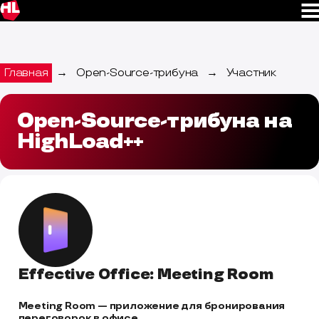
Главная
→
Open-Source-трибуна
→
Участник
Open-Source-трибуна на
HighLoad++
Effective Office: Meeting Room
Meeting Room — приложение для бронирования 
переговорок в офисе.
