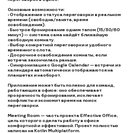
Основные возможности:

• Отображение статуса переговорки в реальном 
времени (свободна/занята, время 
освобождения).

• Быстрое бронирование одним тапом (15/30/60 
минут) — система сама найдёт ближайшую 
свободную комнату.

• Выбор конкретной переговорки и удобного 
временного слота.

• Досрочное освобождение комнаты, если 
встреча закончилась раньше.

• Синхронизация с Google Calendar — встречи из 
календаря автоматически отображаются на 
планшетах и наоборот.

Приложение может быть полезно для команд, 
работающих в офисе: оно обеспечивает 
прозрачность бронирования, исключает 
конфликты и экономит время на поиск 
переговорки.

Meeting Room — часть проекта Effective Office, 
цель которого сделать работу в офисе 
комфортной и эффективной. Проект полностью 
написан на Kotlin Multiplatform. 
