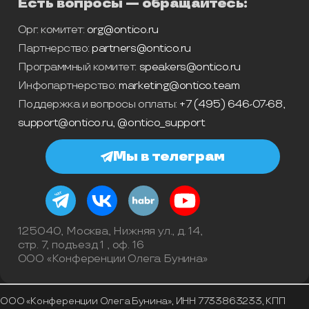
Есть вопросы — обращайтесь:
Орг. комитет:
org@ontico.ru
Партнерство:
partners@ontico.ru
Программный комитет:
speakers@ontico.ru
Инфопартнерство:
marketing@ontico.team
Поддержка и вопросы оплаты:
+7 (495) 646-07-68
,
support@ontico.ru
,
@ontico_support
Мы в телеграм
125040, Москва, Нижняя ул., д. 14,
стр. 7, подъезд 1 , оф. 16
ООО «Конференции Олега Бунина»
ООО «Конференции Олега Бунина», ИНН 7733863233, КПП