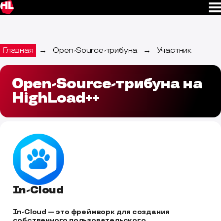
Главная
→
Open-Source-трибуна
→
Участник
Open-Source-трибуна на
HighLoad++
In-Сloud
In-Cloud — это фреймворк для создания 
собственного пользовательского 
