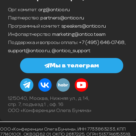
Орг. комитет:
org@ontico.ru
Партнерство:
partners@ontico.ru
Программный комитет:
speakers@ontico.ru
Инфопартнерство:
marketing@ontico.team
Поддержка и вопросы оплаты:
+7 (495) 646-07-68
,
support@ontico.ru
,
@ontico_support
Мы в телеграм
125040, Москва, Нижняя ул., д. 14,
стр. 7, подъезд 1 , оф. 16
ООО «Конференции Олега Бунина»
ООО «Конференции Олега Бунина», ИНН 7733863233, КПП
771401001 , ОКВЭД 62.01, ОКПО 26117225, ОГРН 5137746153518,