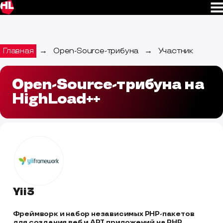
Главная
→
Open-Source-трибуна
→
Участник
Open-Source-трибуна на
HighLoad++
Yii3
Фреймворк и набор независимых PHP-пакетов 
для создания веб и API приложений на PHP. 
