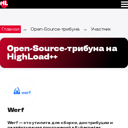
Главная
→
Open-Source-трибуна
→
Участник
Open-Source-трибуна на
HighLoad++
Werf
Werf — это утилита для сборки, дистрибуции и 
развёртывания приложений в Kubernetes, 