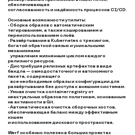
обеспечивающая 

согласованность и надёжность процессов CI/CD.

Основные возможности утилиты:

• Сборка образов с автоматическим 
тегированием, а также кэшированием и 
переиспользованием слоёв.

• Развёртывание в Kubernetes с трекингом, 
богатой обратной связью и уникальными 
механизмами 

   управления жизненным циклом каждого 
релизного ресурса.

• Дистрибуция релизных артефактов в виде 
бандла — самодостаточного и автономного 
пакета, содержащего 

   все необходимые образы и конфигурации для 
развёртывания без доступа к внешним системам.

• Умная очистка container registry от 
неактуальных образов по политикам, основанным 
на активности в Git.

• Автоматическая очистка сборочных хостов, 
обеспечивающая баланс между эффективным 
кэшем 

и использованием дискового пространства.

Werf особенно полезен в больших проектах 