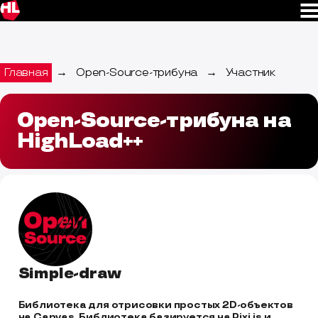
Главная
→
Open-Source-трибуна
→
Участник
Open-Source-трибуна на
HighLoad++
Simple-draw
Библиотека для отрисовки простых 2D-объектов 
на Canvas. Библиотека базируется на Pixi.js и 