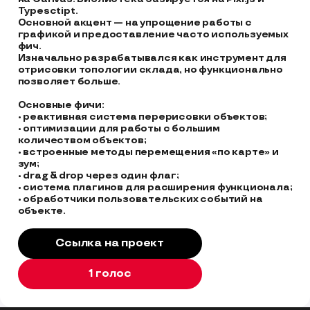
Typesctipt. 

Основной акцент — на упрощение работы с 
графикой и предоставление часто используемых 
фич. 

Изначально разрабатывался как инструмент для 
отрисовки топологии склада, но функционально 
позволяет больше. 

Основные фичи: 

• реактивная система перерисовки объектов;

• оптимизации для работы с большим 
количеством объектов;

• встроенные методы перемещения «по карте» и 
зум;

• drag & drop через один флаг;

• система плагинов для расширения функционала;

• обработчики пользовательских событий на 
объекте.
Ссылка на проект
1 голос